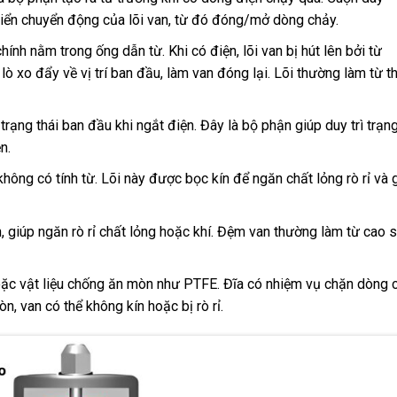
hiển chuyển động của lõi van, từ đó đóng/mở dòng chảy.
ính nằm trong ống dẫn từ. Khi có điện, lõi van bị hút lên bởi từ
lò xo đẩy về vị trí ban đầu, làm van đóng lại. Lõi thường làm từ t
trạng thái ban đầu khi ngắt điện. Đây là bộ phận giúp duy trì trạng
n.
hông có tính từ. Lõi này được bọc kín để ngăn chất lỏng rò rỉ và 
n, giúp ngăn rò rỉ chất lỏng hoặc khí. Đệm van thường làm từ cao 
oặc vật liệu chống ăn mòn như PTFE. Đĩa có nhiệm vụ chặn dòng 
, van có thể không kín hoặc bị rò rỉ.