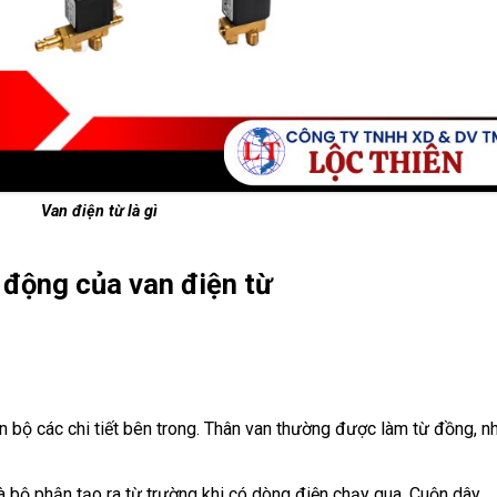
Van điện từ là gì
 động của van điện từ
n bộ các chi tiết bên trong. Thân van thường được làm từ đồng, n
là bộ phận tạo ra từ trường khi có dòng điện chạy qua. Cuộn dây