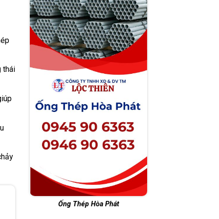
hép
 thái
giúp
su
chảy
Ống Thép Hòa Phát