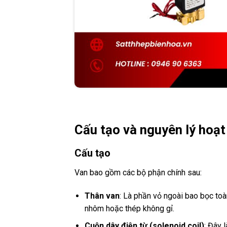
Cấu tạo và nguyên lý hoạt
Cấu tạo
Van bao gồm các bộ phận chính sau:
Thân van
: Là phần vỏ ngoài bao bọc toà
nhôm hoặc thép không gỉ.
Cuộn dây điện từ (solenoid coil)
: Đây 