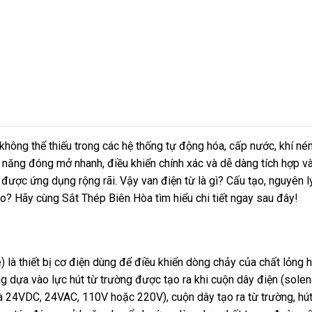
 không thể thiếu trong các hệ thống tự động hóa, cấp nước, khí né
ả năng đóng mở nhanh, điều khiển chính xác và dễ dàng tích hợp v
được ứng dụng rộng rãi. Vậy van điện từ là gì? Cấu tạo, nguyên l
o? Hãy cùng Sắt Thép Biên Hòa tìm hiểu chi tiết ngay sau đây!
) là thiết bị cơ điện dùng để điều khiển dòng chảy của chất lỏng 
g dựa vào lực hút từ trường được tạo ra khi cuộn dây điện (solen
à 24VDC, 24VAC, 110V hoặc 220V), cuộn dây tạo ra từ trường, hút