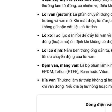
thường làm từ đồng, có nhiệm vụ điều k
Lõi van (piston)
: Là phần chuyển động ch
trường và van mở. Khi mất điện, lõi được 
không gỉ hoặc vật liệu có từ tính.
Lò xo
: Tạo lực đàn hồi để đẩy lõi van về 
đóng (hoặc mở) ổn định khi không có điệ
Lõi cố định
: Nằm bên trong ống dẫn từ, k
tối ưu chuyển động của lõi van.
Đệm van, màng van
: Là bộ phận làm kí
EPDM, Teflon (PTFE), Buna hoặc Viton.
Đĩa van
: Thường làm từ thép không gỉ h
khi van đóng. Nếu đĩa bị hư hỏng hoặc mòn