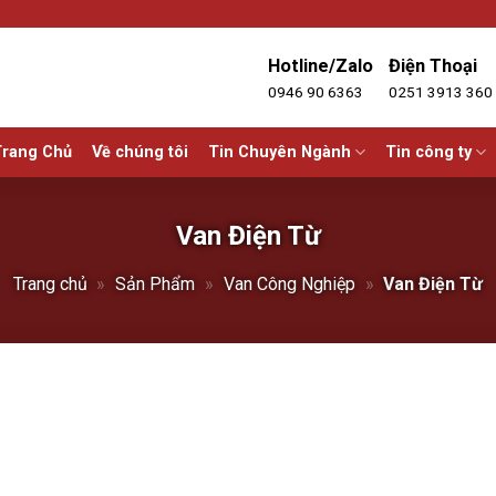
Hotline/Zalo
Điện Thoại
0946 90 6363
0251 3913 360
rang Chủ
Về chúng tôi
Tin Chuyên Ngành
Tin công ty
Van Điện Từ
Trang chủ
»
Sản Phẩm
»
Van Công Nghiệp
»
Van Điện Từ